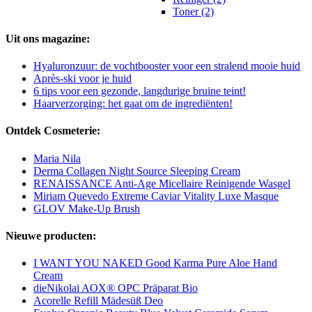
Toner (2)
Uit ons magazine:
Hyaluronzuur: de vochtbooster voor een stralend mooie huid
Après-ski voor je huid
6 tips voor een gezonde, langdurige bruine teint!
Haarverzorging: het gaat om de ingrediënten!
Ontdek Cosmeterie:
Maria Nila
Derma Collagen Night Source Sleeping Cream
RENAISSANCE Anti-Age Micellaire Reinigende Wasgel
Miriam Quevedo Extreme Caviar Vitality Luxe Masque
GLOV Make-Up Brush
Nieuwe producten:
I WANT YOU NAKED Good Karma Pure Aloe Hand
Cream
dieNikolai AOX® OPC Präparat Bio
Acorelle Refill Mädesüß Deo