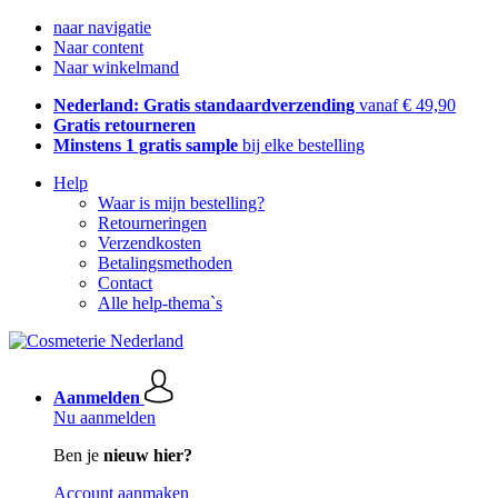
naar navigatie
Naar content
Naar winkelmand
Nederland: Gratis standaardverzending
vanaf € 49,90
Gratis retourneren
Minstens 1 gratis sample
bij elke bestelling
Help
Waar is mijn bestelling?
Retourneringen
Verzendkosten
Betalingsmethoden
Contact
Alle help-thema`s
Aanmelden
Nu aanmelden
Ben je
nieuw hier?
Account aanmaken