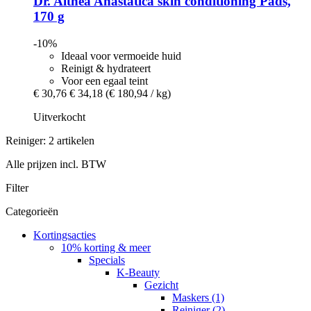
Dr. Althea
Anastatica skin conditioning Pads,
170 g
-10%
Ideaal voor vermoeide huid
Reinigt & hydrateert
Voor een egaal teint
€ 30,76
€ 34,18
(€ 180,94 / kg)
Uitverkocht
Reiniger: 2 artikelen
Alle prijzen incl. BTW
Filter
Categorieën
Kortingsacties
10% korting & meer
Specials
K-Beauty
Gezicht
Maskers (1)
Reiniger (2)