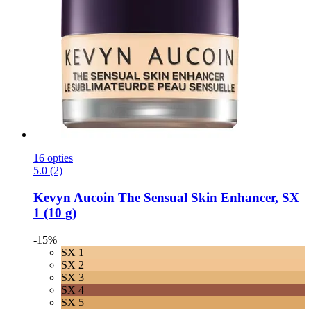
16 opties
5.0 (2)
Kevyn Aucoin
The Sensual Skin Enhancer, SX
1 (10 g)
-15%
SX 1
SX 2
SX 3
SX 4
SX 5