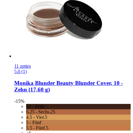
11 opties
5.0 (1)
Monika Blunder Beauty
Blunder Cover, 10 -​
Zehn (17,60 g)
-15%
10 - Zehn
6.25 - Sechs.25
4.5 - Vier.5
5 - Fünf
5.5 - Fünf.5