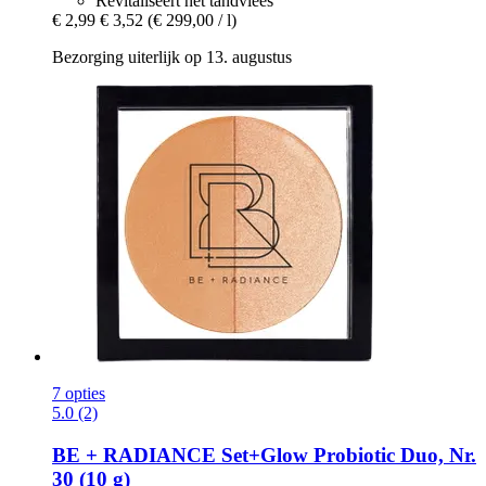
Revitaliseert het tandvlees
€ 2,99
€ 3,52
(€ 299,00 / l)
Bezorging uiterlijk op 13. augustus
7 opties
5.0 (2)
BE + RADIANCE
Set+Glow Probiotic Duo, Nr.
30 (10 g)