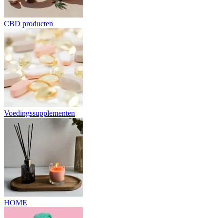
CBD producten
Voedingssupplementen
HOME