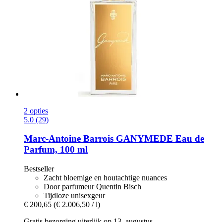
2 opties
5.0 (29)
Marc-Antoine Barrois
GANYMEDE Eau de
Parfum, 100 ml
Bestseller
Zacht bloemige en houtachtige nuances
Door parfumeur Quentin Bisch
Tijdloze unisexgeur
€ 200,65
(€ 2.006,50 / l)
Gratis bezorging uiterlijk op 13. augustus