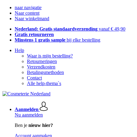
naar navigatie
Naar content
Naar winkelmand
Nederland: Gratis standaardverzending
vanaf € 49,90
Gratis retourneren
Minstens 1 gratis sample
bij elke bestelling
Help
Waar is mijn bestelling?
Retourneringen
Verzendkosten
Betalingsmethoden
Contact
Alle help-thema`s
Aanmelden
Nu aanmelden
Ben je
nieuw hier?
Account aanmaken