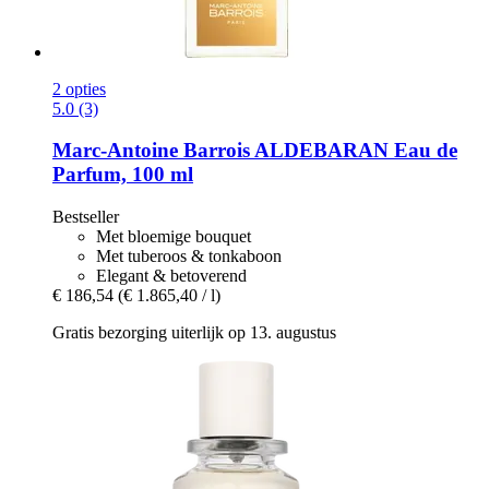
2 opties
5.0 (3)
Marc-Antoine Barrois
ALDEBARAN Eau de
Parfum, 100 ml
Bestseller
Met bloemige bouquet
Met tuberoos & tonkaboon
Elegant & betoverend
€ 186,54
(€ 1.865,40 / l)
Gratis bezorging uiterlijk op 13. augustus