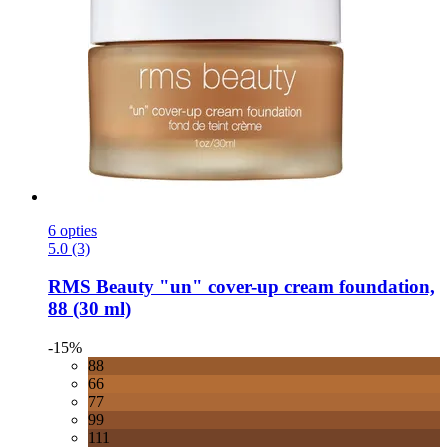
6 opties
5.0 (3)
RMS Beauty
"un" cover-​up cream foundation,
88 (30 ml)
-15%
88
66
77
99
111