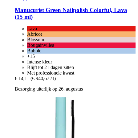
Manucurist
Green Nailpolish Colorful, Lava
(15 ml)
Lava
Abricot
Blossom
Bougainvillea
Bubble
+15
Intense kleur
Blijft tot 21 dagen zitten
Met professionele kwast
€ 14,11
(€ 940,67 / l)
Bezorging uiterlijk op 26. augustus