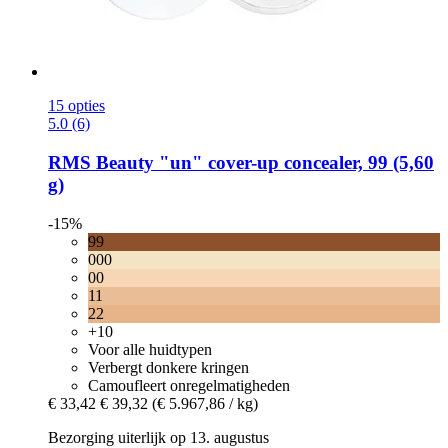
15 opties
5.0 (6)
RMS Beauty
"un" cover-​up concealer, 99 (5,60
g)
-15%
99
000
00
11
22
+10
Voor alle huidtypen
Verbergt donkere kringen
Camoufleert onregelmatigheden
€ 33,42
€ 39,32
(€ 5.967,86 / kg)
Bezorging uiterlijk op 13. augustus