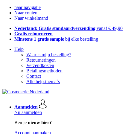
naar navigatie
Naar content
Naar winkelmand
Nederland: Gratis standaardverzending
vanaf € 49,90
Gratis retourneren
Minstens 1 gratis sample
bij elke bestelling
Help
Waar is mijn bestelling?
Retourneringen
Verzendkosten
Betalingsmethoden
Contact
Alle help-thema`s
Aanmelden
Nu aanmelden
Ben je
nieuw hier?
Account aanmaken