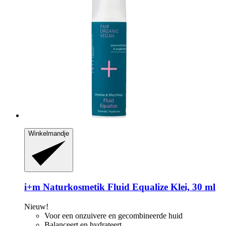
Winkelmandje
i+m Naturkosmetik
Fluid Equalize Klei, 30 ml
Nieuw!
Voor een onzuivere en gecombineerde huid
Balanceert en hydrateert