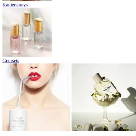
Kamersprays
Geursets