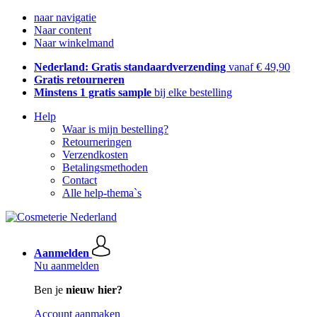
naar navigatie
Naar content
Naar winkelmand
Nederland: Gratis standaardverzending
vanaf € 49,90
Gratis retourneren
Minstens 1 gratis sample
bij elke bestelling
Help
Waar is mijn bestelling?
Retourneringen
Verzendkosten
Betalingsmethoden
Contact
Alle help-thema`s
Aanmelden
Nu aanmelden
Ben je
nieuw hier?
Account aanmaken