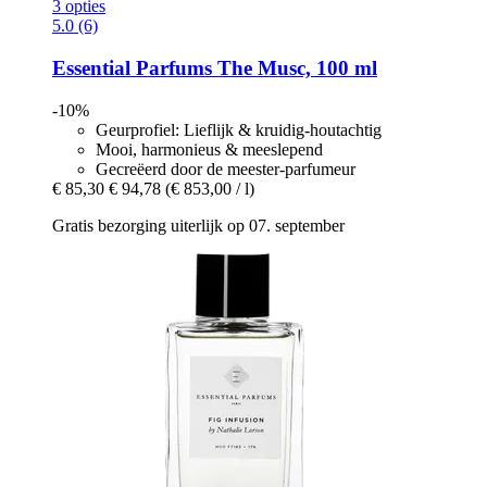
3 opties
5.0 (6)
Essential Parfums
The Musc, 100 ml
-10%
Geurprofiel: Lieflijk & kruidig-houtachtig
Mooi, harmonieus & meeslepend
Gecreëerd door de meester-parfumeur
€ 85,30
€ 94,78
(€ 853,00 / l)
Gratis bezorging uiterlijk op 07. september