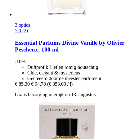
3 opties
5.0 (2)
Essential Parfums
Divine Vanille by Olivier
Pescheux, 100 ml
-10%
Duftprofil: Lief en romig-houtachtig
Chic, elegant & mysterieus
Gecreëerd door de meester-parfumeur
€ 85,30
€ 94,78
(€ 853,00 / l)
Gratis bezorging uiterlijk op 13. augustus