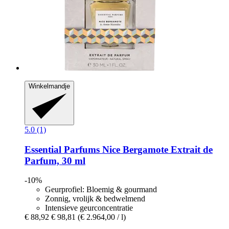
Winkelmandje
5.0 (1)
Essential Parfums
Nice Bergamote Extrait de
Parfum, 30 ml
-10%
Geurprofiel: Bloemig & gourmand
Zonnig, vrolijk & bedwelmend
Intensieve geurconcentratie
€ 88,92
€ 98,81
(€ 2.964,00 / l)