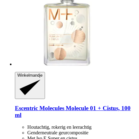
Winkelmandje
Escentric Molecules
Molecule 01 + Cistus, 100
ml
Houtachtig, rokerig en leerachtig
Genderneutrale geurcompositie
Met Iso E Super en cistus