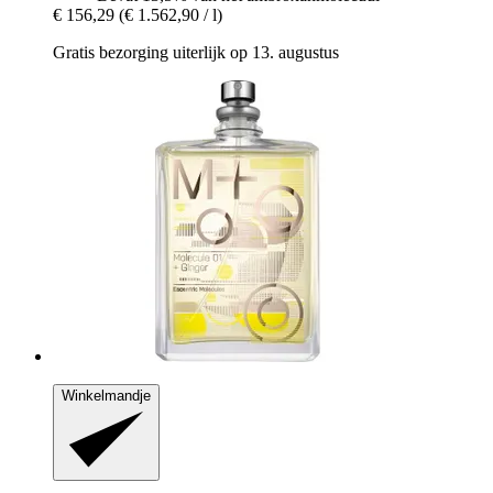
€ 156,29
(€ 1.562,90 / l)
Gratis bezorging uiterlijk op 13. augustus
Winkelmandje