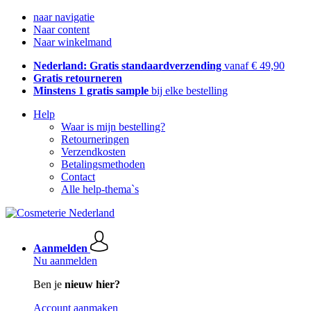
naar navigatie
Naar content
Naar winkelmand
Nederland: Gratis standaardverzending
vanaf € 49,90
Gratis retourneren
Minstens 1 gratis sample
bij elke bestelling
Help
Waar is mijn bestelling?
Retourneringen
Verzendkosten
Betalingsmethoden
Contact
Alle help-thema`s
Aanmelden
Nu aanmelden
Ben je
nieuw hier?
Account aanmaken