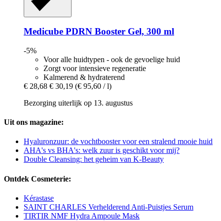
Medicube
PDRN Booster Gel, 300 ml
-5%
Voor alle huidtypen - ook de gevoelige huid
Zorgt voor intensieve regeneratie
Kalmerend & hydraterend
€ 28,68
€ 30,19
(€ 95,60 / l)
Bezorging uiterlijk op 13. augustus
Uit ons magazine:
Hyaluronzuur: de vochtbooster voor een stralend mooie huid
AHA's vs BHA's: welk zuur is geschikt voor mij?
Double Cleansing: het geheim van K-Beauty
Ontdek Cosmeterie:
Kérastase
SAINT CHARLES Verhelderend Anti-Puistjes Serum
TIRTIR NMF Hydra Ampoule Mask