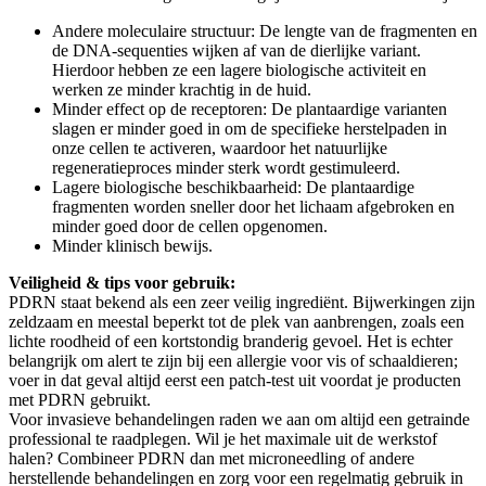
Andere moleculaire structuur: De lengte van de fragmenten en
de DNA-sequenties wijken af van de dierlijke variant.
Hierdoor hebben ze een lagere biologische activiteit en
werken ze minder krachtig in de huid.
Minder effect op de receptoren: De plantaardige varianten
slagen er minder goed in om de specifieke herstelpaden in
onze cellen te activeren, waardoor het natuurlijke
regeneratieproces minder sterk wordt gestimuleerd.
Lagere biologische beschikbaarheid: De plantaardige
fragmenten worden sneller door het lichaam afgebroken en
minder goed door de cellen opgenomen.
Minder klinisch bewijs.
Veiligheid & tips voor gebruik:
PDRN staat bekend als een zeer veilig ingrediënt. Bijwerkingen zijn
zeldzaam en meestal beperkt tot de plek van aanbrengen, zoals een
lichte roodheid of een kortstondig branderig gevoel. Het is echter
belangrijk om alert te zijn bij een allergie voor vis of schaaldieren;
voer in dat geval altijd eerst een patch-test uit voordat je producten
met PDRN gebruikt.
Voor invasieve behandelingen raden we aan om altijd een getrainde
professional te raadplegen. Wil je het maximale uit de werkstof
halen? Combineer PDRN dan met microneedling of andere
herstellende behandelingen en zorg voor een regelmatig gebruik in