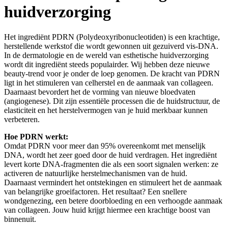
huidverzorging
Het ingrediënt PDRN (Polydeoxyribonucleotiden) is een krachtige,
herstellende werkstof die wordt gewonnen uit gezuiverd vis-DNA.
In de dermatologie en de wereld van esthetische huidverzorging
wordt dit ingrediënt steeds populairder. Wij hebben deze nieuwe
beauty-trend voor je onder de loep genomen. De kracht van PDRN
ligt in het stimuleren van celherstel en de aanmaak van collageen.
Daarnaast bevordert het de vorming van nieuwe bloedvaten
(angiogenese). Dit zijn essentiële processen die de huidstructuur, de
elasticiteit en het herstelvermogen van je huid merkbaar kunnen
verbeteren.
Hoe PDRN werkt:
Omdat PDRN voor meer dan 95% overeenkomt met menselijk
DNA, wordt het zeer goed door de huid verdragen. Het ingrediënt
levert korte DNA-fragmenten die als een soort signalen werken: ze
activeren de natuurlijke herstelmechanismen van de huid.
Daarnaast vermindert het ontstekingen en stimuleert het de aanmaak
van belangrijke groeifactoren. Het resultaat? Een snellere
wondgenezing, een betere doorbloeding en een verhoogde aanmaak
van collageen. Jouw huid krijgt hiermee een krachtige boost van
binnenuit.