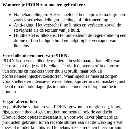
Wanneer je PDRN zou moeten gebruiken:
Na behandelingen: Het versnelt het herstelproces na ingrepen
zoals laserbehandelingen, peelings of microneedling.
Anti-aging: Het verzacht fijne lijntjes en verbetert zowel de
stevigheid als de textuur van je huid.
Huidherstel & littekens: Het ondersteunt de regeneratie bij een
dunne of beschadigde huid en helpt bij het vervagen van
littekens.
Verschillende vormen van PDRN:
PDRN is op verschillende manieren beschikbaar, afhankelijk van
het resultaat dat je wilt bereiken. Je vindt de werkstof in de vorm
van serums en maskers voor thuisgebruik, maar ook als
professionele injectievloeistoffen. Waar injecties meestal zorgen
voor snellere en intensievere resultaten, zijn serums en maskers juist
ideaal om de huid dagelijks te ondersteunen en in topconditie te
houden.
Vegan alternatief:
Veganistische varianten van PDRN, gewonnen uit ginseng, lotus,
rijst, groene thee of gist, trekken momenteel ook de aandacht.
Hoewel deze opties interessant zijn voor wie liever plantaardige
producten gebruikt, tonen recente studies aan dat de werking ervan
meestal minder krachtig is. De belangrijkste redenen hiervoor zijn: