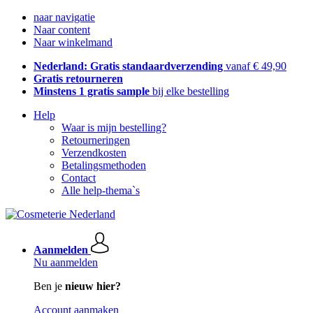
naar navigatie
Naar content
Naar winkelmand
Nederland: Gratis standaardverzending
vanaf € 49,90
Gratis retourneren
Minstens 1 gratis sample
bij elke bestelling
Help
Waar is mijn bestelling?
Retourneringen
Verzendkosten
Betalingsmethoden
Contact
Alle help-thema`s
Aanmelden
Nu aanmelden
Ben je
nieuw hier?
Account aanmaken