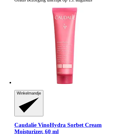
Winkelmandje
Caudalie
VinoHydra Sorbet Cream
Moisturizer, 60 ml