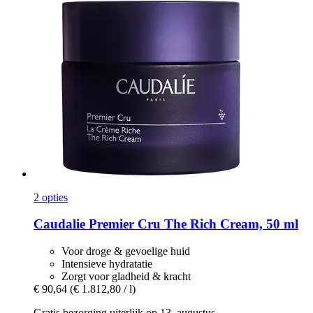
2 opties
Caudalie
Premier Cru The Rich Cream, 50 ml
Voor droge & gevoelige huid
Intensieve hydratatie
Zorgt voor gladheid & kracht
€ 90,64
(€ 1.812,80 / l)
Gratis bezorging uiterlijk op 13. augustus