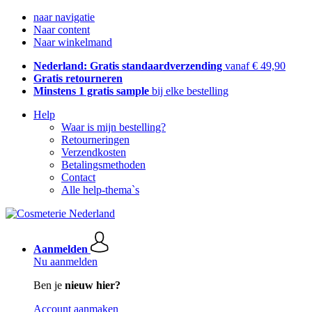
naar navigatie
Naar content
Naar winkelmand
Nederland: Gratis standaardverzending
vanaf € 49,90
Gratis retourneren
Minstens 1 gratis sample
bij elke bestelling
Help
Waar is mijn bestelling?
Retourneringen
Verzendkosten
Betalingsmethoden
Contact
Alle help-thema`s
Aanmelden
Nu aanmelden
Ben je
nieuw hier?
Account aanmaken