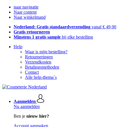
naar navigatie
Naar content
Naar winkelmand
Nederland: Gratis standaardverzending
vanaf € 49,90
Gratis retourneren
Minstens 1 gratis sample
bij elke bestelling
Help
Waar is mijn bestelling?
Retourneringen
Verzendkosten
Betalingsmethoden
Contact
Alle help-thema`s
Aanmelden
Nu aanmelden
Ben je
nieuw hier?
Account aanmaken