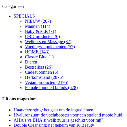
Categorieën
SPECIALS
NIEUW (267)
Mannen (114)
Baby & kids (71)
CBD producten (6)
Wellness en Massage (37)
Voedingssupplementen (57)
HOME (143)
Classic Blue (1)
Dieren
Bestsellers (26)
Cadeaubonnen (6)
Herkomstland (2875)
Vegan producten (2195)
Female founded brands (678)
Uit ons magazine:
Haarverzorging: het gaat om de ingrediënten!
Hyaluronzuur: de vochtbooster voor een stralend mooie huid
AHA's vs BHA's: welk zuur is geschikt voor mij?
Double Cleansing: het geheim van K-Beauty