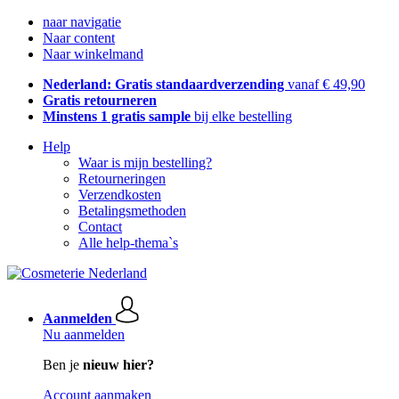
naar navigatie
Naar content
Naar winkelmand
Nederland: Gratis standaardverzending
vanaf € 49,90
Gratis retourneren
Minstens 1 gratis sample
bij elke bestelling
Help
Waar is mijn bestelling?
Retourneringen
Verzendkosten
Betalingsmethoden
Contact
Alle help-thema`s
Aanmelden
Nu aanmelden
Ben je
nieuw hier?
Account aanmaken