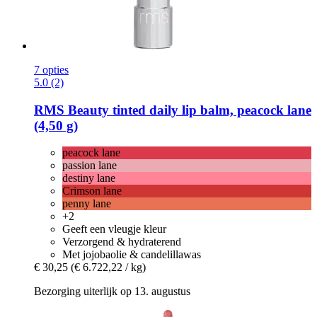
7 opties
5.0 (2)
RMS Beauty
tinted daily lip balm, peacock lane
(4,50 g)
peacock lane
passion lane
destiny lane
Crimson lane
penny lane
+2
Geeft een vleugje kleur
Verzorgend & hydraterend
Met jojobaolie & candelillawas
€ 30,25
(€ 6.722,22 / kg)
Bezorging uiterlijk op 13. augustus