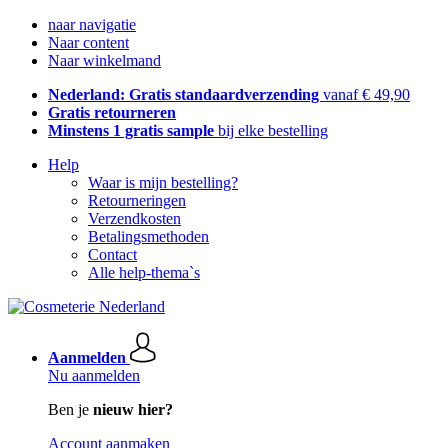
naar navigatie
Naar content
Naar winkelmand
Nederland: Gratis standaardverzending
vanaf € 49,90
Gratis retourneren
Minstens 1 gratis sample
bij elke bestelling
Help
Waar is mijn bestelling?
Retourneringen
Verzendkosten
Betalingsmethoden
Contact
Alle help-thema`s
Aanmelden
Nu aanmelden
Ben je
nieuw hier?
Account aanmaken