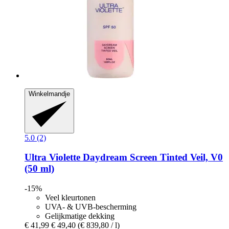
Winkelmandje
5.0 (2)
Ultra Violette
Daydream Screen Tinted Veil, V0
(50 ml)
-15%
Veel kleurtonen
UVA- & UVB-bescherming
Gelijkmatige dekking
€ 41,99
€ 49,40
(€ 839,80 / l)