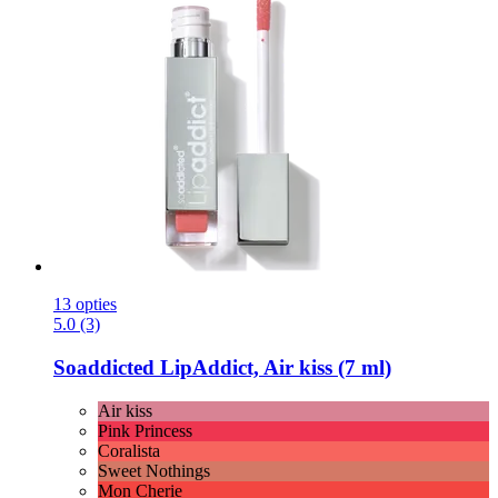
13 opties
5.0 (3)
Soaddicted
LipAddict, Air kiss (7 ml)
Air kiss
Pink Princess
Coralista
Sweet Nothings
Mon Cherie