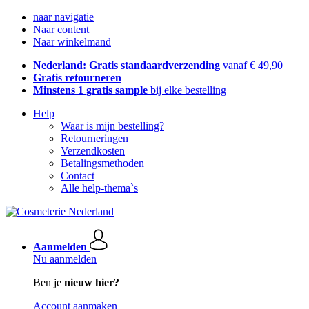
naar navigatie
Naar content
Naar winkelmand
Nederland: Gratis standaardverzending
vanaf € 49,90
Gratis retourneren
Minstens 1 gratis sample
bij elke bestelling
Help
Waar is mijn bestelling?
Retourneringen
Verzendkosten
Betalingsmethoden
Contact
Alle help-thema`s
Aanmelden
Nu aanmelden
Ben je
nieuw hier?
Account aanmaken