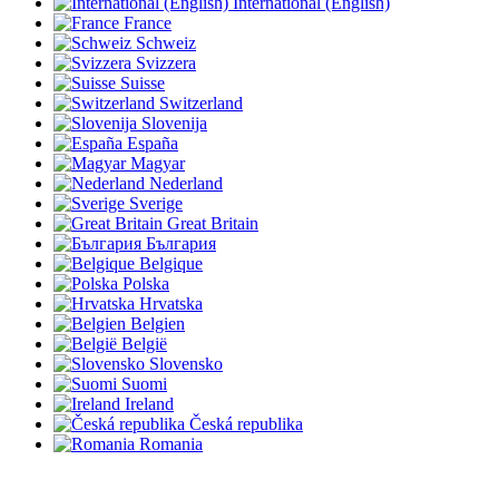
International (English)
France
Schweiz
Svizzera
Suisse
Switzerland
Slovenija
España
Magyar
Nederland
Sverige
Great Britain
България
Belgique
Polska
Hrvatska
Belgien
België
Slovensko
Suomi
Ireland
Česká republika
Romania