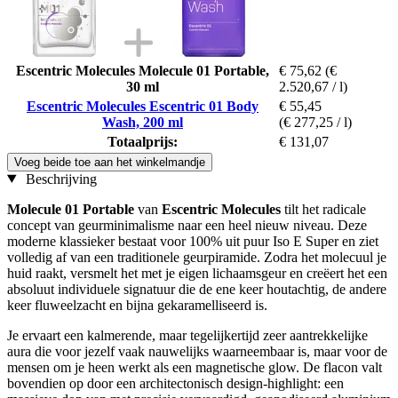
Escentric Molecules Molecule 01 Portable,
€ 75,62
(€
30 ml
2.520,67 / l)
Escentric Molecules Escentric 01 Body
€ 55,45
Wash, 200 ml
(€ 277,25 / l)
Totaalprijs:
€ 131,07
Voeg beide toe aan het winkelmandje
Beschrijving
Molecule 01 Portable
van
Escentric Molecules
tilt het radicale
concept van geurminimalisme naar een heel nieuw niveau. Deze
moderne klassieker bestaat voor 100% uit puur Iso E Super en ziet
volledig af van een traditionele geurpiramide. Zodra het molecuul je
huid raakt, versmelt het met je eigen lichaamsgeur en creëert het een
absoluut individuele signatuur die de ene keer houtachtig, de andere
keer fluweelzacht en bijna gekaramelliseerd is.
Je ervaart een kalmerende, maar tegelijkertijd zeer aantrekkelijke
aura die voor jezelf vaak nauwelijks waarneembaar is, maar voor de
mensen om je heen werkt als een magnetische glow. De flacon valt
bovendien op door een architectonisch design-highlight: een