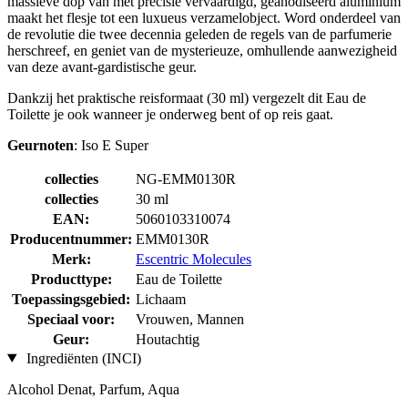
massieve dop van met precisie vervaardigd, geanodiseerd aluminium
maakt het flesje tot een luxueus verzamelobject. Word onderdeel van
de revolutie die twee decennia geleden de regels van de parfumerie
herschreef, en geniet van de mysterieuze, omhullende aanwezigheid
van deze avant-gardistische geur.
Dankzij het praktische reisformaat (30 ml) vergezelt dit Eau de
Toilette je ook wanneer je onderweg bent of op reis gaat.
Geurnoten
: Iso E Super
collecties
NG-EMM0130R
collecties
30 ml
EAN:
5060103310074
Producentnummer:
EMM0130R
Merk:
Escentric Molecules
Producttype:
Eau de Toilette
Toepassingsgebied:
Lichaam
Speciaal voor:
Vrouwen, Mannen
Geur:
Houtachtig
Ingrediënten (INCI)
Alcohol Denat, Parfum, Aqua