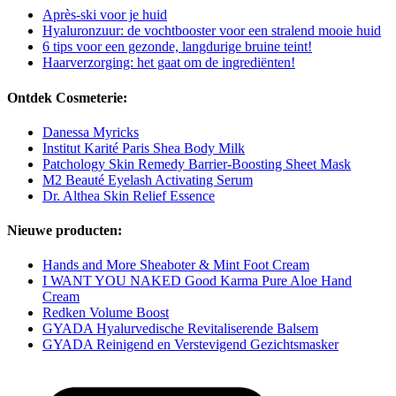
Après-ski voor je huid
Hyaluronzuur: de vochtbooster voor een stralend mooie huid
6 tips voor een gezonde, langdurige bruine teint!
Haarverzorging: het gaat om de ingrediënten!
Ontdek Cosmeterie:
Danessa Myricks
Institut Karité Paris Shea Body Milk
Patchology Skin Remedy Barrier-Boosting Sheet Mask
M2 Beauté Eyelash Activating Serum
Dr. Althea Skin Relief Essence
Nieuwe producten:
Hands and More Sheaboter & Mint Foot Cream
I WANT YOU NAKED Good Karma Pure Aloe Hand
Cream
Redken Volume Boost
GYADA Hyalurvedische Revitaliserende Balsem
GYADA Reinigend en Verstevigend Gezichtsmasker