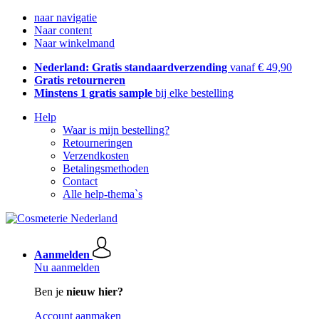
naar navigatie
Naar content
Naar winkelmand
Nederland: Gratis standaardverzending
vanaf € 49,90
Gratis retourneren
Minstens 1 gratis sample
bij elke bestelling
Help
Waar is mijn bestelling?
Retourneringen
Verzendkosten
Betalingsmethoden
Contact
Alle help-thema`s
Aanmelden
Nu aanmelden
Ben je
nieuw hier?
Account aanmaken