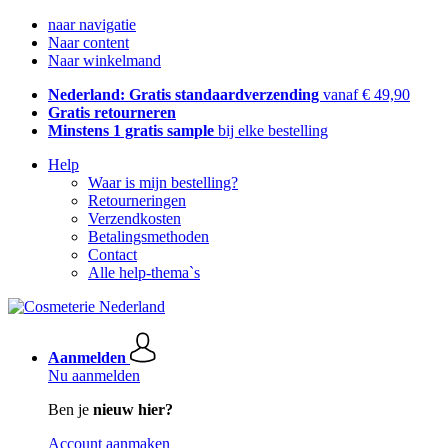
naar navigatie
Naar content
Naar winkelmand
Nederland: Gratis standaardverzending
vanaf € 49,90
Gratis retourneren
Minstens 1 gratis sample
bij elke bestelling
Help
Waar is mijn bestelling?
Retourneringen
Verzendkosten
Betalingsmethoden
Contact
Alle help-thema`s
Aanmelden
Nu aanmelden
Ben je
nieuw hier?
Account aanmaken