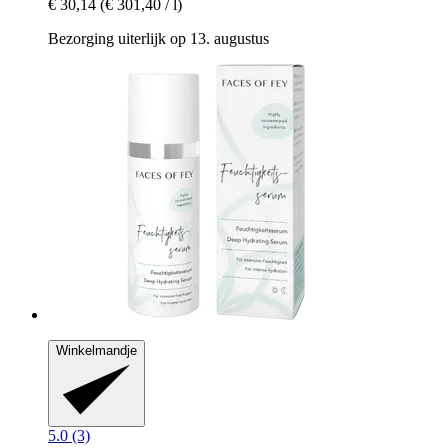
€ 30,14
(€ 301,40 / l)
Bezorging uiterlijk op 13. augustus
Winkelmandje
5.0 (3)