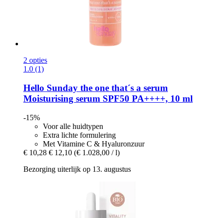
2 opties
1.0 (1)
Hello Sunday
the one that´s a serum
Moisturising serum SPF50 PA++++, 10 ml
-15%
Voor alle huidtypen
Extra lichte formulering
Met Vitamine C & Hyaluronzuur
€ 10,28
€ 12,10
(€ 1.028,00 / l)
Bezorging uiterlijk op 13. augustus