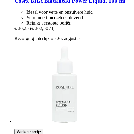
Cosrx
BHA Blackhead Power Liquid, 100 ml
Ideaal voor vette en onzuivere huid
Vermindert mee-eters blijvend
Reinigt verstopte poriën
€ 30,25
(€ 302,50 / l)
Bezorging uiterlijk op 26. augustus
Winkelmandje