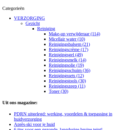
Categorieën
VERZORGING
Gezicht
Reiniging
Make-up verwijderaar (114)
Micellair water (10)
Reinigingsbalsem (21)
Reinigingscrème (17)
Reinigingsgel (49)
Reinigingsmelk (14)
Reinigingsolie (19)
Reinigingsschuim (36)
Reinigingssets (12)
Reinigingstools (30)
Reinigingszeep (11)
Toner (30)
Uit ons magazine:
PDRN uitgelegd: werking, voordelen & toepassing in
huidverzorging
Après-ski voor je huid
6 tips voor een gezonde, langdurige bruine teint!