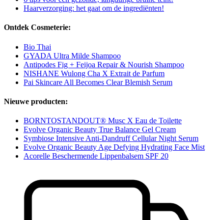
Haarverzorging: het gaat om de ingrediënten!
Ontdek Cosmeterie:
Bio Thai
GYADA Ultra Milde Shampoo
Antipodes Fig + Feijoa Repair & Nourish Shampoo
NISHANE Wulong Cha X Extrait de Parfum
Pai Skincare All Becomes Clear Blemish Serum
Nieuwe producten:
BORNTOSTANDOUT® Musc X Eau de Toilette
Evolve Organic Beauty True Balance Gel Cream
Symbiose Intensive Anti-Dandruff Cellular Night Serum
Evolve Organic Beauty Age Defying Hydrating Face Mist
Acorelle Beschermende Lippenbalsem SPF 20