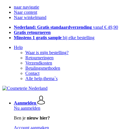
naar navigatie
Naar content
Naar winkelmand
Nederland: Gratis standaardverzending
vanaf € 49,90
Gratis retourneren
Minstens 1 gratis sample
bij elke bestelling
Help
Waar is mijn bestelling?
Retourneringen
Verzendkosten
Betalingsmethoden
Contact
Alle help-thema`s
Aanmelden
Nu aanmelden
Ben je
nieuw hier?
Account aanmaken