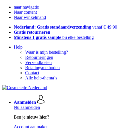
naar navigatie
Naar content
Naar winkelmand
Nederland: Gratis standaardverzending
vanaf € 49,90
Gratis retourneren
Minstens 1 gratis sample
bij elke bestelling
Help
Waar is mijn bestelling?
Retourneringen
Verzendkosten
Betalingsmethoden
Contact
Alle help-thema`s
Aanmelden
Nu aanmelden
Ben je
nieuw hier?
Account aanmaken