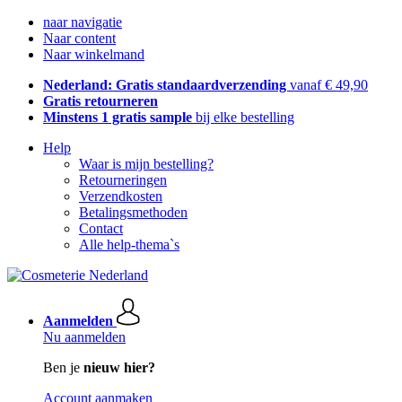
naar navigatie
Naar content
Naar winkelmand
Nederland: Gratis standaardverzending
vanaf € 49,90
Gratis retourneren
Minstens 1 gratis sample
bij elke bestelling
Help
Waar is mijn bestelling?
Retourneringen
Verzendkosten
Betalingsmethoden
Contact
Alle help-thema`s
Aanmelden
Nu aanmelden
Ben je
nieuw hier?
Account aanmaken