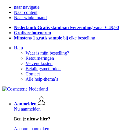
naar navigatie
Naar content
Naar winkelmand
Nederland: Gratis standaardverzending
vanaf € 49,90
Gratis retourneren
Minstens 1 gratis sample
bij elke bestelling
Help
Waar is mijn bestelling?
Retourneringen
Verzendkosten
Betalingsmethoden
Contact
Alle help-thema`s
Aanmelden
Nu aanmelden
Ben je
nieuw hier?
Account aanmaken