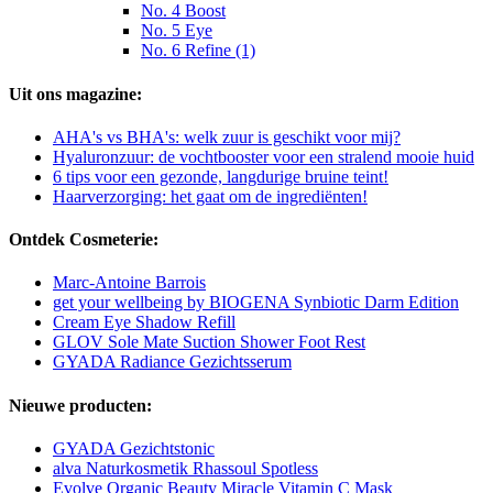
No. 4 Boost
No. 5 Eye
No. 6 Refine (1)
Uit ons magazine:
AHA's vs BHA's: welk zuur is geschikt voor mij?
Hyaluronzuur: de vochtbooster voor een stralend mooie huid
6 tips voor een gezonde, langdurige bruine teint!
Haarverzorging: het gaat om de ingrediënten!
Ontdek Cosmeterie:
Marc-Antoine Barrois
get your wellbeing by BIOGENA Synbiotic Darm Edition
Cream Eye Shadow Refill
GLOV Sole Mate Suction Shower Foot Rest
GYADA Radiance Gezichtsserum
Nieuwe producten:
GYADA Gezichtstonic
alva Naturkosmetik Rhassoul Spotless
Evolve Organic Beauty Miracle Vitamin C Mask