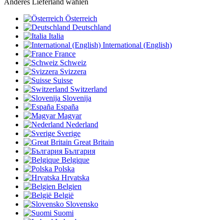
Anderes Lieferland wählen
Österreich
Deutschland
Italia
International (English)
France
Schweiz
Svizzera
Suisse
Switzerland
Slovenija
España
Magyar
Nederland
Sverige
Great Britain
България
Belgique
Polska
Hrvatska
Belgien
België
Slovensko
Suomi