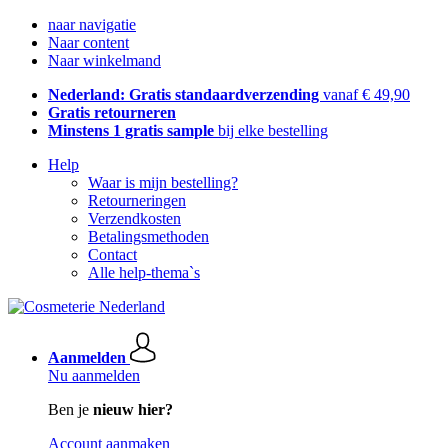
naar navigatie
Naar content
Naar winkelmand
Nederland: Gratis standaardverzending
vanaf € 49,90
Gratis retourneren
Minstens 1 gratis sample
bij elke bestelling
Help
Waar is mijn bestelling?
Retourneringen
Verzendkosten
Betalingsmethoden
Contact
Alle help-thema`s
Aanmelden
Nu aanmelden
Ben je
nieuw hier?
Account aanmaken