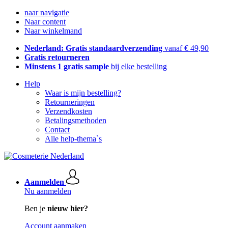
naar navigatie
Naar content
Naar winkelmand
Nederland: Gratis standaardverzending
vanaf € 49,90
Gratis retourneren
Minstens 1 gratis sample
bij elke bestelling
Help
Waar is mijn bestelling?
Retourneringen
Verzendkosten
Betalingsmethoden
Contact
Alle help-thema`s
Aanmelden
Nu aanmelden
Ben je
nieuw hier?
Account aanmaken