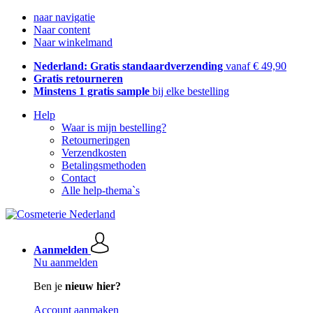
naar navigatie
Naar content
Naar winkelmand
Nederland: Gratis standaardverzending
vanaf € 49,90
Gratis retourneren
Minstens 1 gratis sample
bij elke bestelling
Help
Waar is mijn bestelling?
Retourneringen
Verzendkosten
Betalingsmethoden
Contact
Alle help-thema`s
Aanmelden
Nu aanmelden
Ben je
nieuw hier?
Account aanmaken