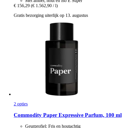
Met amber, hout en Iso E Super
€ 156,29
(€ 1.562,90 / l)
Gratis bezorging uiterlijk op 13. augustus
2 opties
Commodity
Paper Expressive Parfum, 100 ml
Geurprofiel: Fris en houtachtig