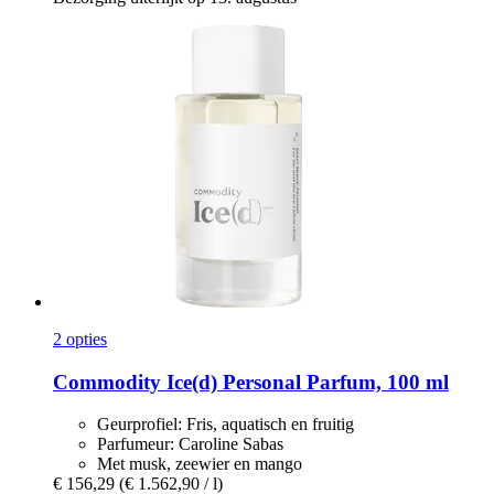
2 opties
Commodity
Ice(d) Personal Parfum, 100 ml
Geurprofiel: Fris, aquatisch en fruitig
Parfumeur: Caroline Sabas
Met musk, zeewier en mango
€ 156,29
(€ 1.562,90 / l)