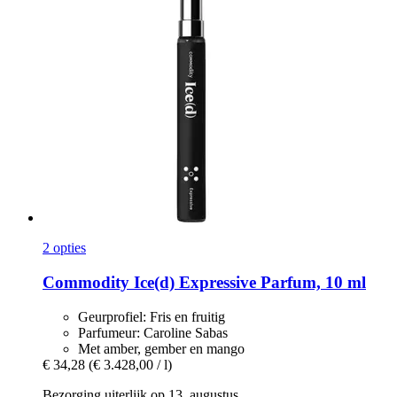
2 opties
Commodity
Ice(d) Expressive Parfum, 10 ml
Geurprofiel: Fris en fruitig
Parfumeur: Caroline Sabas
Met amber, gember en mango
€ 34,28
(€ 3.428,00 / l)
Bezorging uiterlijk op 13. augustus