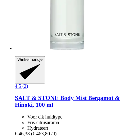
Winkelmandje
4.5 (2)
SALT & STONE
Body Mist Bergamot &
Hinoki, 100 ml
Voor elk huidtype
Fris-citrusaroma
Hydrateert
€ 46,38
(€ 463,80 / l)