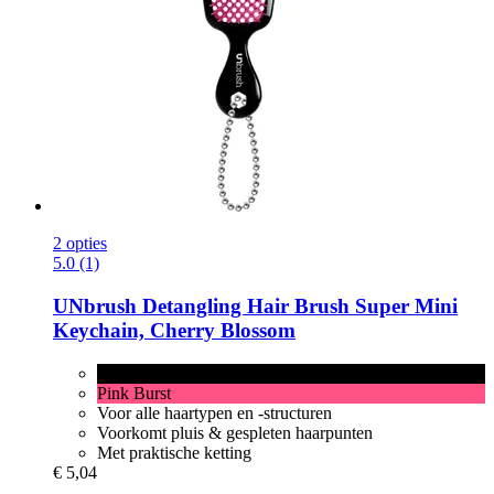
2 opties
5.0 (1)
UNbrush
Detangling Hair Brush Super Mini
Keychain, Cherry Blossom
Cherry Blossom
Pink Burst
Voor alle haartypen en -structuren
Voorkomt pluis & gespleten haarpunten
Met praktische ketting
€ 5,04