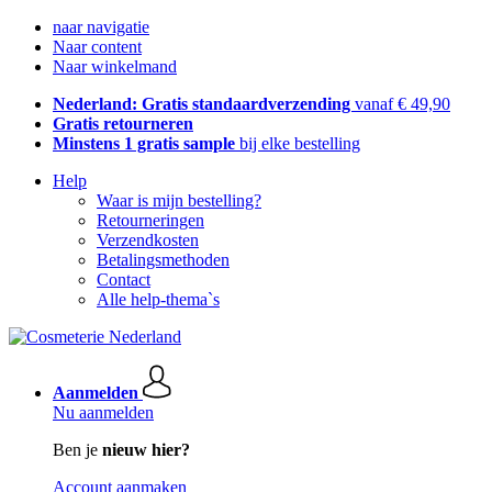
naar navigatie
Naar content
Naar winkelmand
Nederland: Gratis standaardverzending
vanaf € 49,90
Gratis retourneren
Minstens 1 gratis sample
bij elke bestelling
Help
Waar is mijn bestelling?
Retourneringen
Verzendkosten
Betalingsmethoden
Contact
Alle help-thema`s
Aanmelden
Nu aanmelden
Ben je
nieuw hier?
Account aanmaken