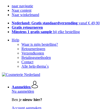
naar navigatie
Naar content
Naar winkelmand
Nederland: Gratis standaardverzending
vanaf € 49,90
Gratis retourneren
Minstens 1 gratis sample
bij elke bestelling
Help
Waar is mijn bestelling?
Retourneringen
Verzendkosten
Betalingsmethoden
Contact
Alle help-thema`s
Aanmelden
Nu aanmelden
Ben je
nieuw hier?
Account aanmaken