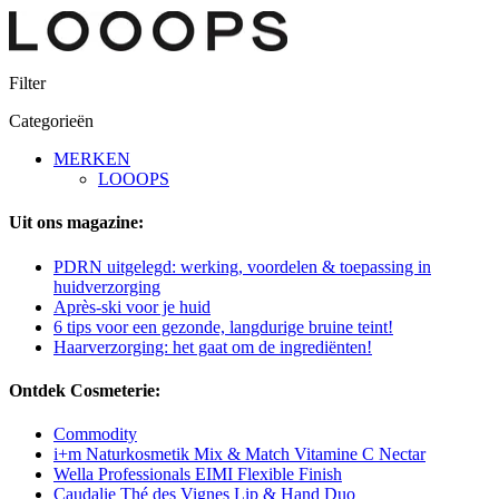
Filter
Categorieën
MERKEN
LOOOPS
Uit ons magazine:
PDRN uitgelegd: werking, voordelen & toepassing in
huidverzorging
Après-ski voor je huid
6 tips voor een gezonde, langdurige bruine teint!
Haarverzorging: het gaat om de ingrediënten!
Ontdek Cosmeterie:
Commodity
i+m Naturkosmetik Mix & Match Vitamine C Nectar
Wella Professionals EIMI Flexible Finish
Caudalie Thé des Vignes Lip & Hand Duo