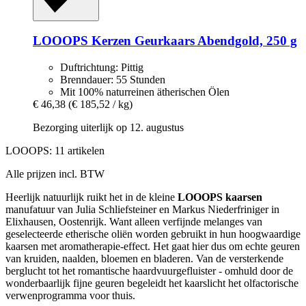
LOOOPS Kerzen
Geurkaars Abendgold, 250 g
Duftrichtung: Pittig
Brenndauer: 55 Stunden
Mit 100% naturreinen ätherischen Ölen
€ 46,38
(€ 185,52 / kg)
Bezorging uiterlijk op 12. augustus
LOOOPS: 11 artikelen
Alle prijzen incl. BTW
Heerlijk natuurlijk ruikt het in de kleine
LOOOPS kaarsen
manufatuur van Julia Schliefsteiner en Markus Niederfriniger in
Elixhausen, Oostenrijk. Want alleen verfijnde melanges van
geselecteerde etherische oliën worden gebruikt in hun hoogwaardige
kaarsen met aromatherapie-effect. Het gaat hier dus om echte geuren
van kruiden, naalden, bloemen en bladeren. Van de versterkende
berglucht tot het romantische haardvuurgefluister - omhuld door de
wonderbaarlijk fijne geuren begeleidt het kaarslicht het olfactorische
verwenprogramma voor thuis.