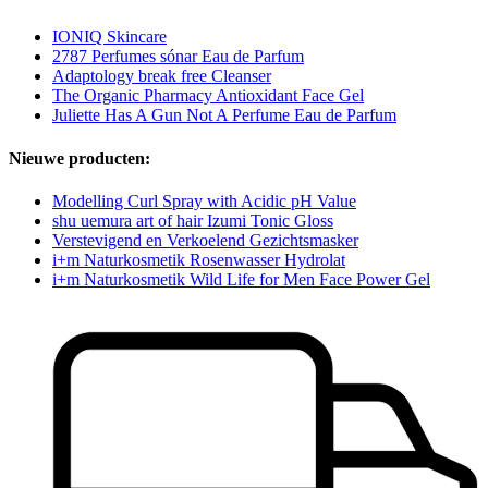
IONIQ Skincare
2787 Perfumes sónar Eau de Parfum
Adaptology break free Cleanser
The Organic Pharmacy Antioxidant Face Gel
Juliette Has A Gun Not A Perfume Eau de Parfum
Nieuwe producten:
Modelling Curl Spray with Acidic pH Value
shu uemura art of hair Izumi Tonic Gloss
Verstevigend en Verkoelend Gezichtsmasker
i+m Naturkosmetik Rosenwasser Hydrolat
i+m Naturkosmetik Wild Life for Men Face Power Gel