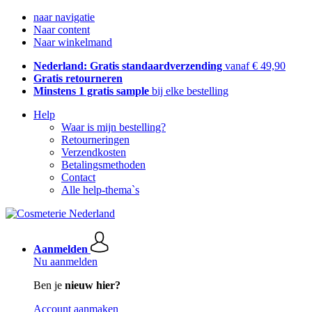
naar navigatie
Naar content
Naar winkelmand
Nederland: Gratis standaardverzending
vanaf € 49,90
Gratis retourneren
Minstens 1 gratis sample
bij elke bestelling
Help
Waar is mijn bestelling?
Retourneringen
Verzendkosten
Betalingsmethoden
Contact
Alle help-thema`s
Aanmelden
Nu aanmelden
Ben je
nieuw hier?
Account aanmaken