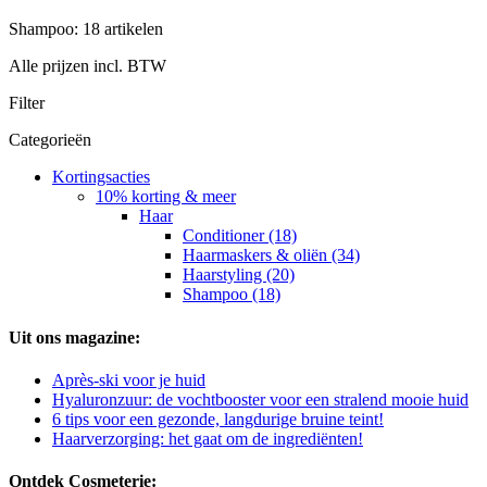
Shampoo: 18 artikelen
Alle prijzen incl. BTW
Filter
Categorieën
Kortingsacties
10% korting & meer
Haar
Conditioner (18)
Haarmaskers & oliën (34)
Haarstyling (20)
Shampoo (18)
Uit ons magazine:
Après-ski voor je huid
Hyaluronzuur: de vochtbooster voor een stralend mooie huid
6 tips voor een gezonde, langdurige bruine teint!
Haarverzorging: het gaat om de ingrediënten!
Ontdek Cosmeterie: