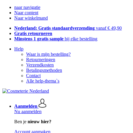
naar navigatie
Naar content
Naar winkelmand
Nederland: Gratis standaardverzending
vanaf € 49,90
Gratis retourneren
Minstens 1 gratis sample
bij elke bestelling
Help
Waar is mijn bestelling?
Retourneringen
Verzendkosten
Betalingsmethoden
Contact
Alle help-thema`s
Aanmelden
Nu aanmelden
Ben je
nieuw hier?
Account aanmaken