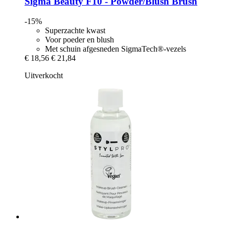
Sigma Beauty
F10 -​ Powder/Blush Brush
-15%
Superzachte kwast
Voor poeder en blush
Met schuin afgesneden SigmaTech®-vezels
€ 18,56
€ 21,84
Uitverkocht