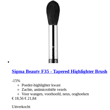
Sigma Beauty
F35 -​ Tapered Highlighter Brush
-15%
Poeder-highlighter kwast
Zachte, antimicrobiële vezels
Voor wangen, voorhoofd, neus, ooghoeken
€ 18,56
€ 21,84
Uitverkocht