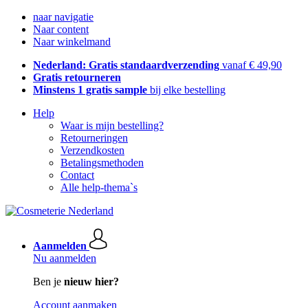
naar navigatie
Naar content
Naar winkelmand
Nederland: Gratis standaardverzending
vanaf € 49,90
Gratis retourneren
Minstens 1 gratis sample
bij elke bestelling
Help
Waar is mijn bestelling?
Retourneringen
Verzendkosten
Betalingsmethoden
Contact
Alle help-thema`s
Aanmelden
Nu aanmelden
Ben je
nieuw hier?
Account aanmaken