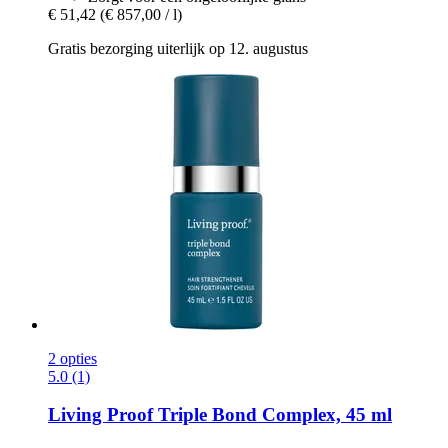
€ 51,42
(€ 857,00 / l)
Gratis bezorging uiterlijk op 12. augustus
2 opties
5.0 (1)
Living Proof
Triple Bond Complex, 45 ml