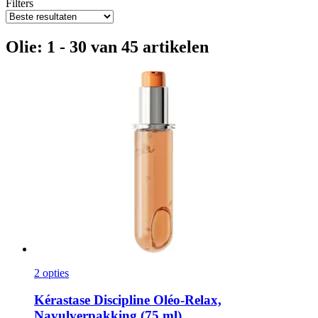
Filters
Olie: 1 - 30 van 45 artikelen
2 opties
Kérastase
Discipline Oléo-​Relax,
Navulverpakking (75 ml)