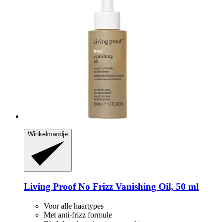
Winkelmandje
Living Proof
No Frizz Vanishing Oil, 50 ml
Voor alle haartypes
Met anti-frizz formule