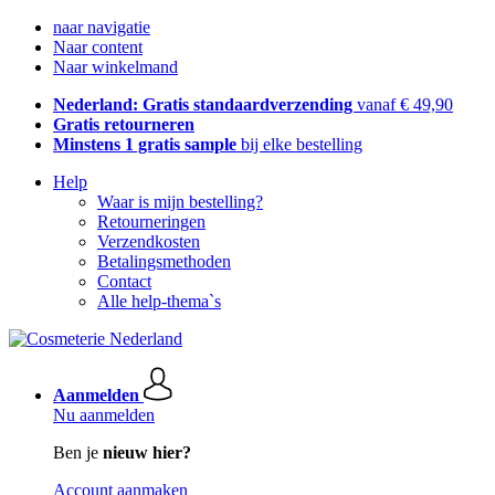
naar navigatie
Naar content
Naar winkelmand
Nederland: Gratis standaardverzending
vanaf € 49,90
Gratis retourneren
Minstens 1 gratis sample
bij elke bestelling
Help
Waar is mijn bestelling?
Retourneringen
Verzendkosten
Betalingsmethoden
Contact
Alle help-thema`s
Aanmelden
Nu aanmelden
Ben je
nieuw hier?
Account aanmaken