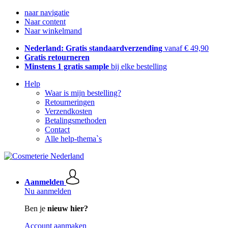
naar navigatie
Naar content
Naar winkelmand
Nederland: Gratis standaardverzending
vanaf € 49,90
Gratis retourneren
Minstens 1 gratis sample
bij elke bestelling
Help
Waar is mijn bestelling?
Retourneringen
Verzendkosten
Betalingsmethoden
Contact
Alle help-thema`s
Aanmelden
Nu aanmelden
Ben je
nieuw hier?
Account aanmaken