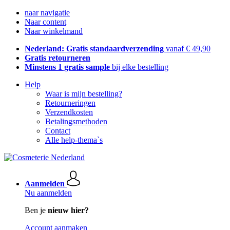
naar navigatie
Naar content
Naar winkelmand
Nederland: Gratis standaardverzending
vanaf € 49,90
Gratis retourneren
Minstens 1 gratis sample
bij elke bestelling
Help
Waar is mijn bestelling?
Retourneringen
Verzendkosten
Betalingsmethoden
Contact
Alle help-thema`s
Aanmelden
Nu aanmelden
Ben je
nieuw hier?
Account aanmaken