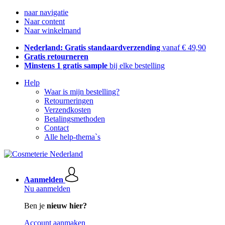
naar navigatie
Naar content
Naar winkelmand
Nederland: Gratis standaardverzending
vanaf € 49,90
Gratis retourneren
Minstens 1 gratis sample
bij elke bestelling
Help
Waar is mijn bestelling?
Retourneringen
Verzendkosten
Betalingsmethoden
Contact
Alle help-thema`s
Aanmelden
Nu aanmelden
Ben je
nieuw hier?
Account aanmaken