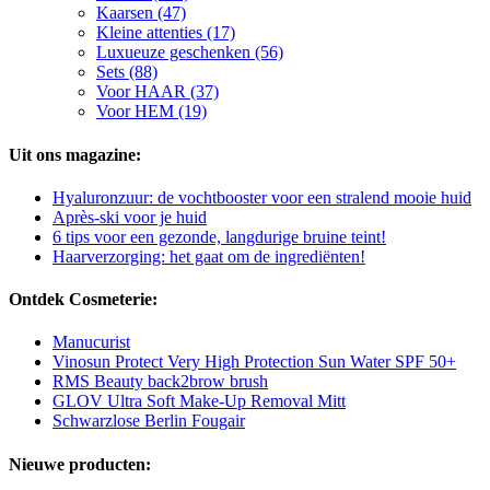
Kaarsen (47)
Kleine attenties (17)
Luxueuze geschenken (56)
Sets (88)
Voor HAAR (37)
Voor HEM (19)
Uit ons magazine:
Hyaluronzuur: de vochtbooster voor een stralend mooie huid
Après-ski voor je huid
6 tips voor een gezonde, langdurige bruine teint!
Haarverzorging: het gaat om de ingrediënten!
Ontdek Cosmeterie:
Manucurist
Vinosun Protect Very High Protection Sun Water SPF 50+
RMS Beauty back2brow brush
GLOV Ultra Soft Make-Up Removal Mitt
Schwarzlose Berlin Fougair
Nieuwe producten: