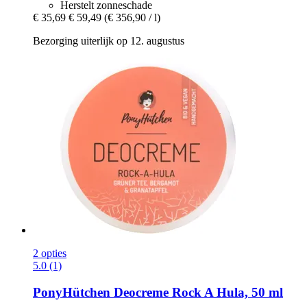
Herstelt zonneschade
€ 35,69
€ 59,49
(€ 356,90 / l)
Bezorging uiterlijk op 12. augustus
2 opties
5.0 (1)
PonyHütchen
Deocreme Rock A Hula, 50 ml