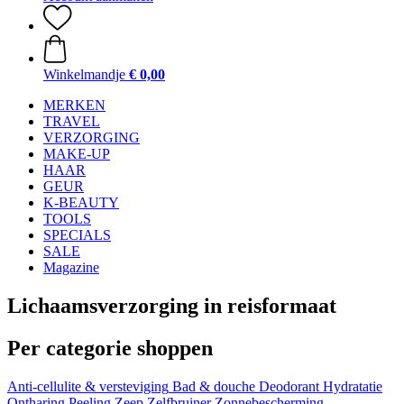
Winkelmandje
€ 0,00
MERKEN
TRAVEL
VERZORGING
MAKE-UP
HAAR
GEUR
K-BEAUTY
TOOLS
SPECIALS
SALE
Magazine
Lichaamsverzorging in reisformaat
Per categorie shoppen
Anti-cellulite & versteviging
Bad & douche
Deodorant
Hydratatie
Ontharing
Peeling
Zeep
Zelfbruiner
Zonnebescherming