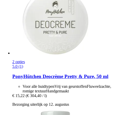
2 opties
5.0 (1)
PonyHütchen
Deocrème Pretty & Pure, 50 ml
Voor alle huidtypenVrij van geurstoffenFluweelzachte,
romige textuurHandgemaakt
€ 15,22
(€ 304,40 / l)
Bezorging uiterlijk op 12. augustus