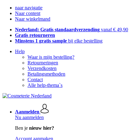
naar navigatie
Naar content
Naar winkelmand
Nederland: Gratis standaardverzending
vanaf € 49,90
Gratis retourneren
Minstens 1 gratis sample
bij elke bestelling
Help
Waar is mijn bestelling?
Retourneringen
Verzendkosten
Betalingsmethoden
Contact
Alle help-thema`s
Aanmelden
Nu aanmelden
Ben je
nieuw hier?
Account aanmaken