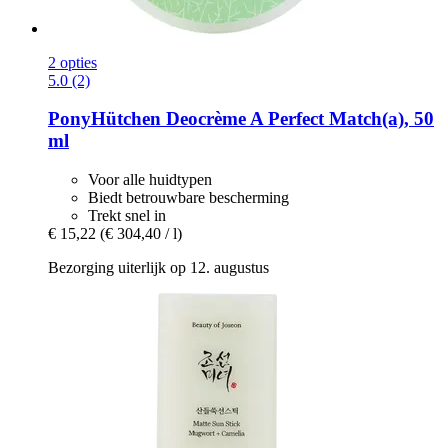
2 opties
5.0 (2)
PonyHütchen
Deocrème A Perfect Match(a), 50
ml
Voor alle huidtypen
Biedt betrouwbare bescherming
Trekt snel in
€ 15,22
(€ 304,40 / l)
Bezorging uiterlijk op 12. augustus