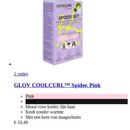
2 opties
GLOV
COOLCURL™ Spider, Pink
Pink
Black
Ideaal voor korter, fijn haar
Krult zonder warmte
Met een kern van traagschuim
€ 33,49