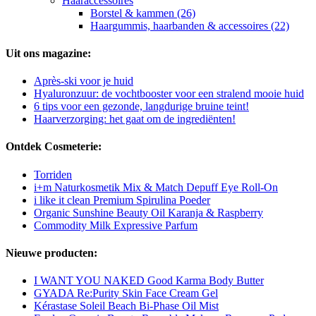
Haaraccessoires
Borstel & kammen (26)
Haargummis, haarbanden & accessoires (22)
Uit ons magazine:
Après-ski voor je huid
Hyaluronzuur: de vochtbooster voor een stralend mooie huid
6 tips voor een gezonde, langdurige bruine teint!
Haarverzorging: het gaat om de ingrediënten!
Ontdek Cosmeterie:
Torriden
i+m Naturkosmetik Mix & Match Depuff Eye Roll-On
i like it clean Premium Spirulina Poeder
Organic Sunshine Beauty Oil Karanja & Raspberry
Commodity Milk Expressive Parfum
Nieuwe producten:
I WANT YOU NAKED Good Karma Body Butter
GYADA Re:Purity Skin Face Cream Gel
Kérastase Soleil Beach Bi-Phase Oil Mist