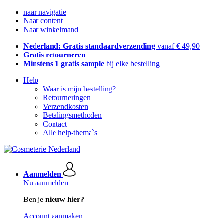
naar navigatie
Naar content
Naar winkelmand
Nederland: Gratis standaardverzending
vanaf € 49,90
Gratis retourneren
Minstens 1 gratis sample
bij elke bestelling
Help
Waar is mijn bestelling?
Retourneringen
Verzendkosten
Betalingsmethoden
Contact
Alle help-thema`s
Aanmelden
Nu aanmelden
Ben je
nieuw hier?
Account aanmaken