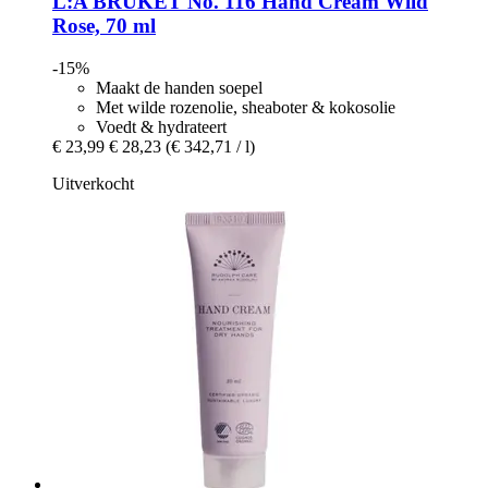
L:A BRUKET
No. 116 Hand Cream Wild
Rose, 70 ml
-15%
Maakt de handen soepel
Met wilde rozenolie, sheaboter & kokosolie
Voedt & hydrateert
€ 23,99
€ 28,23
(€ 342,71 / l)
Uitverkocht