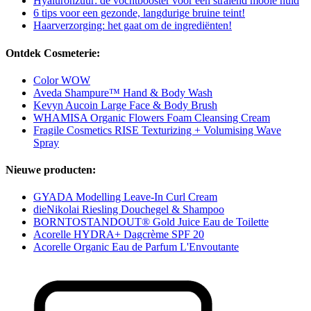
Hyaluronzuur: de vochtbooster voor een stralend mooie huid
6 tips voor een gezonde, langdurige bruine teint!
Haarverzorging: het gaat om de ingrediënten!
Ontdek Cosmeterie:
Color WOW
Aveda Shampure™ Hand & Body Wash
Kevyn Aucoin Large Face & Body Brush
WHAMISA Organic Flowers Foam Cleansing Cream
Fragile Cosmetics RISE Texturizing + Volumising Wave
Spray
Nieuwe producten:
GYADA Modelling Leave-In Curl Cream
dieNikolai Riesling Douchegel & Shampoo
BORNTOSTANDOUT® Gold Juice Eau de Toilette
Acorelle HYDRA+ Dagcrème SPF 20
Acorelle Organic Eau de Parfum L'Envoutante