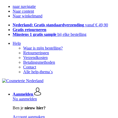
naar navigatie
Naar content
Naar winkelmand
Nederland: Gratis standaardverzending
vanaf € 49,90
Gratis retourneren
Minstens 1 gratis sample
bij elke bestelling
Help
Waar is mijn bestelling?
Retourneringen
Verzendkosten
Betalingsmethoden
Contact
Alle help-thema`s
Aanmelden
Nu aanmelden
Ben je
nieuw hier?
Account aanmaken