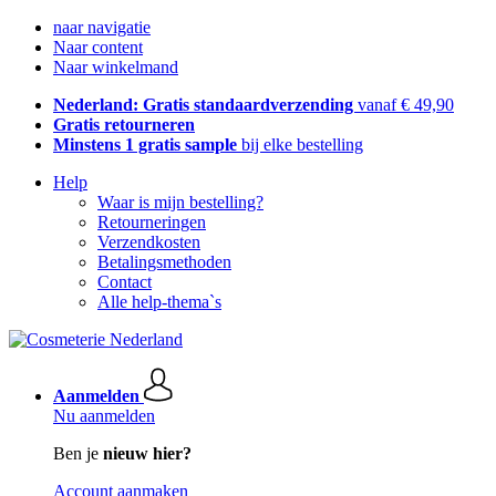
naar navigatie
Naar content
Naar winkelmand
Nederland: Gratis standaardverzending
vanaf € 49,90
Gratis retourneren
Minstens 1 gratis sample
bij elke bestelling
Help
Waar is mijn bestelling?
Retourneringen
Verzendkosten
Betalingsmethoden
Contact
Alle help-thema`s
Aanmelden
Nu aanmelden
Ben je
nieuw hier?
Account aanmaken