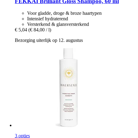
FEKKAI
Brilliant Gloss Shampoo, 60 ml
Voor gladde, droge & broze haartypen
Intensief hydraterend
Versterkend & glansversterkend
€ 5,04
(€ 84,00 / l)
Bezorging uiterlijk op 12. augustus
3 opties