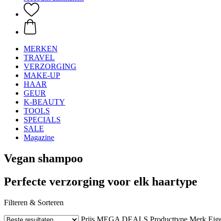
MERKEN
TRAVEL
VERZORGING
MAKE-UP
HAAR
GEUR
K-BEAUTY
TOOLS
SPECIALS
SALE
Magazine
Vegan shampoo
Perfecte verzorging voor elk haartype
Filteren & Sorteren
Prijs
MEGA DEALS
Producttype
Merk
Eig