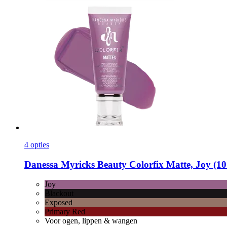
4 opties
Danessa Myricks Beauty
Colorfix Matte, Joy (10
Joy
Blackout
Exposed
Primary Red
Voor ogen, lippen & wangen