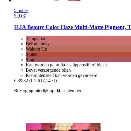
5 opties
5.0 (3)
ILIA Beauty
Color Haze Multi-​Matte Pigment, T
Temptation
Before today
Waking Up
Stutter
Sing
Kan worden gebruikt als lippenstift of blush
Bevat verzorgende oliën
Kleurintensiteit kan worden gevarieerd
€ 39,32
(€ 5.617,14 / l)
Bezorging uiterlijk op 04. september