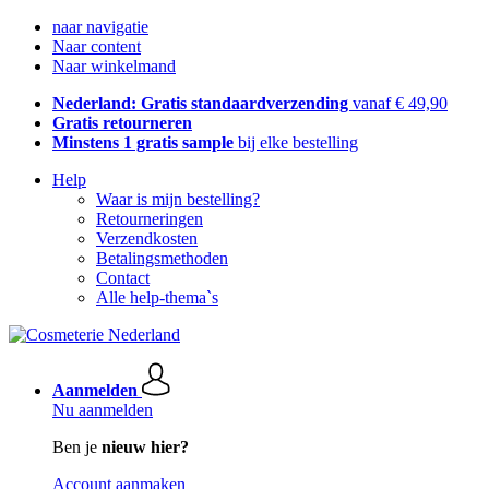
naar navigatie
Naar content
Naar winkelmand
Nederland: Gratis standaardverzending
vanaf € 49,90
Gratis retourneren
Minstens 1 gratis sample
bij elke bestelling
Help
Waar is mijn bestelling?
Retourneringen
Verzendkosten
Betalingsmethoden
Contact
Alle help-thema`s
Aanmelden
Nu aanmelden
Ben je
nieuw hier?
Account aanmaken