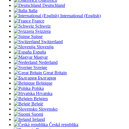
Österreich
Deutschland
Italia
International (English)
France
Schweiz
Svizzera
Suisse
Switzerland
Slovenija
España
Magyar
Nederland
Sverige
Great Britain
България
Belgique
Polska
Hrvatska
Belgien
België
Slovensko
Suomi
Ireland
Česká republika