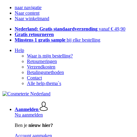
naar navigatie
Naar content
Naar winkelmand
Nederland: Gratis standaardverzending
vanaf € 49,90
Gratis retourneren
Minstens 1 gratis sample
bij elke bestelling
Help
Waar is mijn bestelling?
Retourneringen
Verzendkosten
Betalingsmethoden
Contact
Alle help-thema`s
Aanmelden
Nu aanmelden
Ben je
nieuw hier?
Account aanmaken