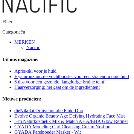
Filter
Categorieën
MERKEN
Nacific
Uit ons magazine:
Après-ski voor je huid
Hyaluronzuur: de vochtbooster voor een stralend mooie huid
6 tips voor een gezonde, langdurige bruine teint!
Haarverzorging: het gaat om de ingrediënten!
Nieuwe producten:
dieNikolai Druivenpitolie Fluid Duo
Evolve Organic Beauty Age Defying Hydrating Face Mist
i+m Naturkosmetik Mix & Match AHA/BHA Glow Refiner
GYADA Modeling Curl Cleansing Cream No-Poo
GYADA Parelpoeder Masker - Wit