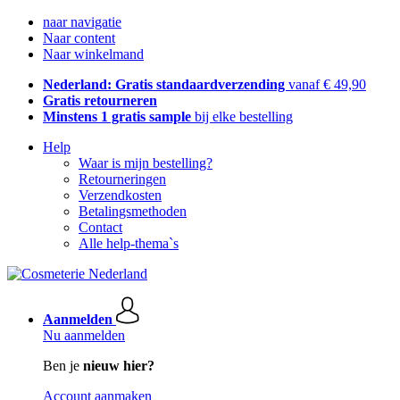
naar navigatie
Naar content
Naar winkelmand
Nederland: Gratis standaardverzending
vanaf € 49,90
Gratis retourneren
Minstens 1 gratis sample
bij elke bestelling
Help
Waar is mijn bestelling?
Retourneringen
Verzendkosten
Betalingsmethoden
Contact
Alle help-thema`s
Aanmelden
Nu aanmelden
Ben je
nieuw hier?
Account aanmaken