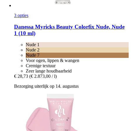
3 opties
Danessa Myricks Beauty
Colorfix Nude, Nude
1 (10 ml)
Nude 1
Nude 2
Nude 7
Voor ogen, lippen & wangen
Cremige textuur
Zeer lange houdbaarheid
€ 28,73
(€ 2.873,00 / l)
Bezorging uiterlijk op 14. augustus