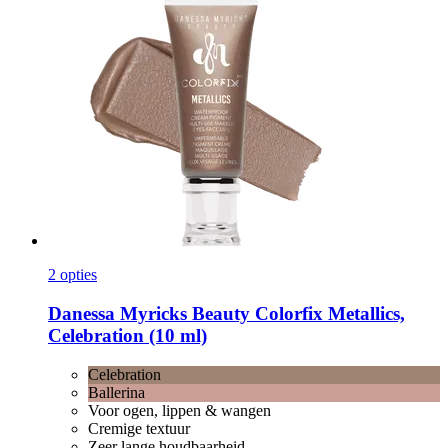
2 opties
Danessa Myricks Beauty
Colorfix Metallics,
Celebration (10 ml)
Celebration
Ballerina
Voor ogen, lippen & wangen
Cremige textuur
Zeer lange houdbaarheid