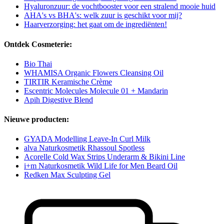
Hyaluronzuur: de vochtbooster voor een stralend mooie huid
AHA's vs BHA's: welk zuur is geschikt voor mij?
Haarverzorging: het gaat om de ingrediënten!
Ontdek Cosmeterie:
Bio Thai
WHAMISA Organic Flowers Cleansing Oil
TIRTIR Keramische Crème
Escentric Molecules Molecule 01 + Mandarin
Apih Digestive Blend
Nieuwe producten:
GYADA Modelling Leave-In Curl Milk
alva Naturkosmetik Rhassoul Spotless
Acorelle Cold Wax Strips Underarm & Bikini Line
i+m Naturkosmetik Wild Life for Men Beard Oil
Redken Max Sculpting Gel