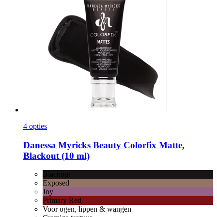
4 opties
Danessa Myricks Beauty
Colorfix Matte,
Blackout (10 ml)
Blackout
Exposed
Joy
Primary Red
Voor ogen, lippen & wangen