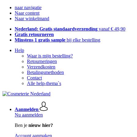
naar navigatie
Naar content
Naar winkelmand
Nederland: Gratis standaardverzending
vanaf € 49,90
Gratis retourneren
Minstens 1 gratis sample
bij elke bestelling
Help
Waar is mijn bestelling?
Retourneringen
Verzendkosten
Betalingsmethoden
Contact
Alle help-thema`s
Aanmelden
Nu aanmelden
Ben je
nieuw hier?
Account aanmaken