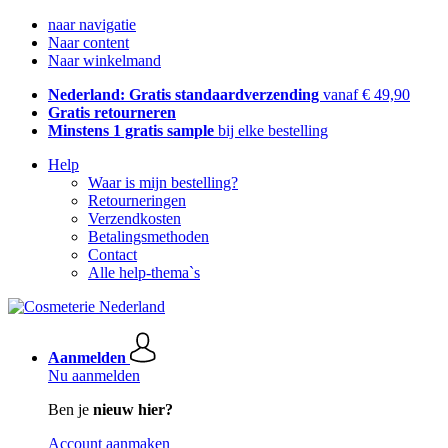
naar navigatie
Naar content
Naar winkelmand
Nederland: Gratis standaardverzending
vanaf € 49,90
Gratis retourneren
Minstens 1 gratis sample
bij elke bestelling
Help
Waar is mijn bestelling?
Retourneringen
Verzendkosten
Betalingsmethoden
Contact
Alle help-thema`s
Aanmelden
Nu aanmelden
Ben je
nieuw hier?
Account aanmaken