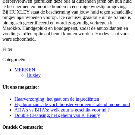
Berbervrouwen gebruiken deze olie al duizenden jaren om hun huid
te beschermen en mooi te houden in een ruige woestijnomgeving.
Bij HUXLEY staat de bescherming van jouw huid tegen schadelijke
omgevingsinvloeden voorop. De cactusvijgzaadolie uit de Sahara is
biologisch gecertificeerd en wordt zorgvuldig verkregen in
Marokko. Handgeplukt en koudgeperst, zodat de antioxidanten en
voedingsstoffen optimaal benut kunnen worden. Huxley staat voor
ware schoonheid.
Filter
Categorieën
MERKEN
Huxley
Uit ons magazine:
Haarverzorging: het gaat om de ingrediënten!
Hyaluronzuur: de vochtbooster voor een stralend mooie huid
AHA's vs BHA's: welk zuur is geschikt voor mij?
Double Cleansing: het geheim van K-Beauty
Ontdek Cosmeterie: