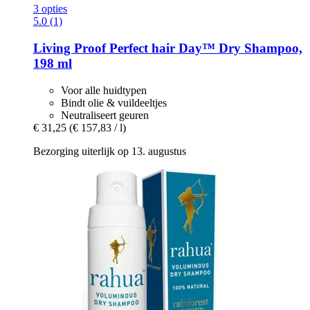
3 opties
5.0 (1)
Living Proof
Perfect hair Day™ Dry Shampoo,
198 ml
Voor alle huidtypen
Bindt olie & vuildeeltjes
Neutraliseert geuren
€ 31,25
(€ 157,83 / l)
Bezorging uiterlijk op 13. augustus