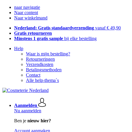
naar navigatie
Naar content
Naar winkelmand
Nederland: Gratis standaardverzending
vanaf € 49,90
Gratis retourneren
Minstens 1 gratis sample
bij elke bestelling
Help
Waar is mijn bestelling?
Retourneringen
Verzendkosten
Betalingsmethoden
Contact
Alle help-thema`s
Aanmelden
Nu aanmelden
Ben je
nieuw hier?
Account aanmaken