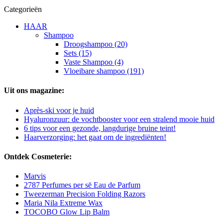
Categorieën
HAAR
Shampoo
Droogshampoo (20)
Sets (15)
Vaste Shampoo (4)
Vloeibare shampoo (191)
Uit ons magazine:
Après-ski voor je huid
Hyaluronzuur: de vochtbooster voor een stralend mooie huid
6 tips voor een gezonde, langdurige bruine teint!
Haarverzorging: het gaat om de ingrediënten!
Ontdek Cosmeterie:
Marvis
2787 Perfumes per sē Eau de Parfum
Tweezerman Precision Folding Razors
Maria Nila Extreme Wax
TOCOBO Glow Lip Balm