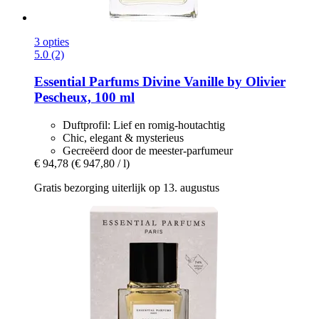
3 opties
5.0 (2)
Essential Parfums
Divine Vanille by Olivier
Pescheux, 100 ml
Duftprofil: Lief en romig-houtachtig
Chic, elegant & mysterieus
Gecreëerd door de meester-parfumeur
€ 94,78
(€ 947,80 / l)
Gratis bezorging uiterlijk op 13. augustus