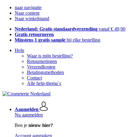
naar navigatie
Naar content
Naar winkelmand
Nederland: Gratis standaardverzending
vanaf € 49,90
Gratis retourneren
Minstens 1 gratis sample
bij elke bestelling
Help
Waar is mijn bestelling?
Retourneringen
Verzendkosten
Betalingsmethoden
Contact
Alle help-thema`s
Aanmelden
Nu aanmelden
Ben je
nieuw hier?
Account aanmaken