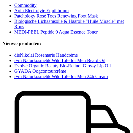
Commodity
Apih Electrolyte Equilibrium
Patchology Rosé Toes Renewing Foot Mask
Biologische Lichaamsolie & Haarolie "Huile Miracle" met
Roos
MEDI-PEEL Peptide 9 Aqua Essence Toner
Nieuwe producten:
dieNikolai Rosemarie Handcrème
i+m Naturkosmetik Wild Life for Men Beard Oil
Evolve Organic Beauty Bio-Retinol Glossy Lip Oil
GYADA Oogcontourcrème
i+m Naturkosmetik Wild Life for Men 24h Cream