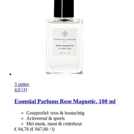
3 opties
4.0 (3)
Essential Parfums
Rose Magnetic, 100 ml
Geurprofiel: roos & houtachtig
Activerend & speels
Met musk, munt & cederhout
€ 94,78
(€ 947,80 / l)