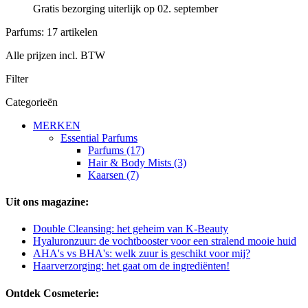
Gratis bezorging uiterlijk op 02. september
Parfums: 17 artikelen
Alle prijzen incl. BTW
Filter
Categorieën
MERKEN
Essential Parfums
Parfums (17)
Hair & Body Mists (3)
Kaarsen (7)
Uit ons magazine:
Double Cleansing: het geheim van K-Beauty
Hyaluronzuur: de vochtbooster voor een stralend mooie huid
AHA's vs BHA's: welk zuur is geschikt voor mij?
Haarverzorging: het gaat om de ingrediënten!
Ontdek Cosmeterie: