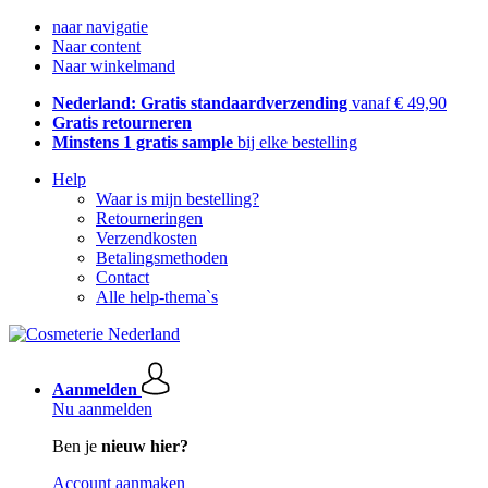
naar navigatie
Naar content
Naar winkelmand
Nederland: Gratis standaardverzending
vanaf € 49,90
Gratis retourneren
Minstens 1 gratis sample
bij elke bestelling
Help
Waar is mijn bestelling?
Retourneringen
Verzendkosten
Betalingsmethoden
Contact
Alle help-thema`s
Aanmelden
Nu aanmelden
Ben je
nieuw hier?
Account aanmaken