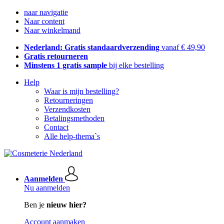
naar navigatie
Naar content
Naar winkelmand
Nederland: Gratis standaardverzending
vanaf € 49,90
Gratis retourneren
Minstens 1 gratis sample
bij elke bestelling
Help
Waar is mijn bestelling?
Retourneringen
Verzendkosten
Betalingsmethoden
Contact
Alle help-thema`s
Aanmelden
Nu aanmelden
Ben je
nieuw hier?
Account aanmaken