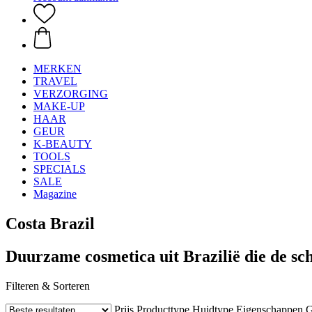
MERKEN
TRAVEL
VERZORGING
MAKE-UP
HAAR
GEUR
K-BEAUTY
TOOLS
SPECIALS
SALE
Magazine
Costa Brazil
Duurzame cosmetica uit Brazilië die de s
Filteren & Sorteren
Prijs
Producttype
Huidtype
Eigenschappen
G