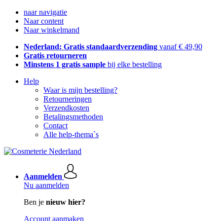
naar navigatie
Naar content
Naar winkelmand
Nederland: Gratis standaardverzending
vanaf € 49,90
Gratis retourneren
Minstens 1 gratis sample
bij elke bestelling
Help
Waar is mijn bestelling?
Retourneringen
Verzendkosten
Betalingsmethoden
Contact
Alle help-thema`s
Aanmelden
Nu aanmelden
Ben je
nieuw hier?
Account aanmaken