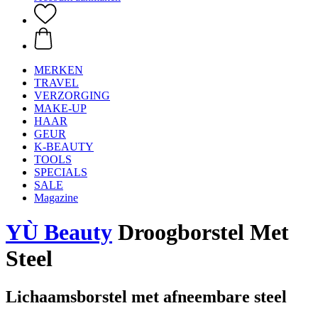
MERKEN
TRAVEL
VERZORGING
MAKE-UP
HAAR
GEUR
K-BEAUTY
TOOLS
SPECIALS
SALE
Magazine
YÙ Beauty
Droogborstel Met
Steel
Lichaamsborstel met afneembare steel