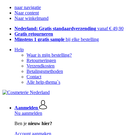
naar navigatie
Naar content
Naar winkelmand
Nederland: Gratis standaardverzending
vanaf € 49,90
Gratis retourneren
Minstens 1 gratis sample
bij elke bestelling
Help
Waar is mijn bestelling?
Retourneringen
Verzendkosten
Betalingsmethoden
Contact
Alle help-thema`s
Aanmelden
Nu aanmelden
Ben je
nieuw hier?
Account aanmaken