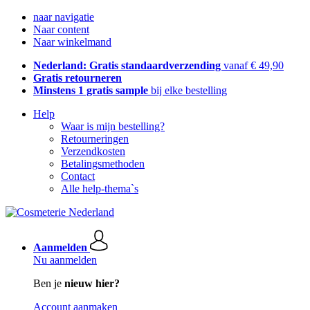
naar navigatie
Naar content
Naar winkelmand
Nederland: Gratis standaardverzending
vanaf € 49,90
Gratis retourneren
Minstens 1 gratis sample
bij elke bestelling
Help
Waar is mijn bestelling?
Retourneringen
Verzendkosten
Betalingsmethoden
Contact
Alle help-thema`s
Aanmelden
Nu aanmelden
Ben je
nieuw hier?
Account aanmaken