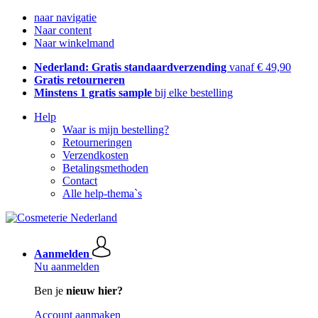
naar navigatie
Naar content
Naar winkelmand
Nederland: Gratis standaardverzending
vanaf € 49,90
Gratis retourneren
Minstens 1 gratis sample
bij elke bestelling
Help
Waar is mijn bestelling?
Retourneringen
Verzendkosten
Betalingsmethoden
Contact
Alle help-thema`s
Aanmelden
Nu aanmelden
Ben je
nieuw hier?
Account aanmaken