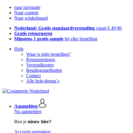
naar navigatie
Naar content
Naar winkelmand
Nederland: Gratis standaardverzending
vanaf € 49,90
Gratis retourneren
Minstens 1 gratis sample
bij elke bestelling
Help
Waar is mijn bestelling?
Retourneringen
Verzendkosten
Betalingsmethoden
Contact
Alle help-thema`s
Aanmelden
Nu aanmelden
Ben je
nieuw hier?
Account aanmaken