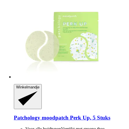
Winkelmandje
Patchology
moodpatch Perk Up, 5 Stuks
Voor alle huidtypenVerrijkt met groene thee-