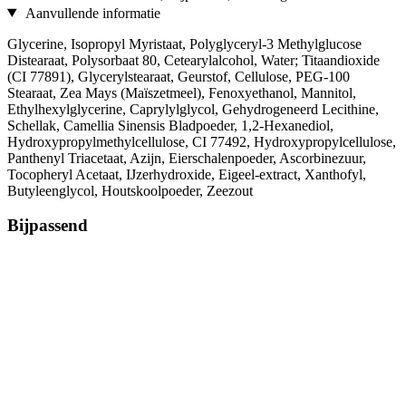
Aanvullende informatie
Glycerine, Isopropyl Myristaat, Polyglyceryl-3 Methylglucose
Distearaat, Polysorbaat 80, Cetearylalcohol, Water; Titaandioxide
(CI 77891), Glycerylstearaat, Geurstof, Cellulose, PEG-100
Stearaat, Zea Mays (Maïszetmeel), Fenoxyethanol, Mannitol,
Ethylhexylglycerine, Caprylylglycol, Gehydrogeneerd Lecithine,
Schellak, Camellia Sinensis Bladpoeder, 1,2-Hexanediol,
Hydroxypropylmethylcellulose, CI 77492, Hydroxypropylcellulose,
Panthenyl Triacetaat, Azijn, Eierschalenpoeder, Ascorbinezuur,
Tocopheryl Acetaat, IJzerhydroxide, Eigeel-extract, Xanthofyl,
Butyleenglycol, Houtskoolpoeder, Zeezout
Bijpassend