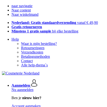
naar navigatie
Naar content
Naar winkelmand
Nederland: Gratis standaardverzending
vanaf € 49,90
Gratis retourneren
Minstens 1 gratis sample
bij elke bestelling
Help
Waar is mijn bestelling?
Retourneringen
Verzendkosten
Betalingsmethoden
Contact
Alle help-thema`s
Aanmelden
Nu aanmelden
Ben je
nieuw hier?
Account aanmaken