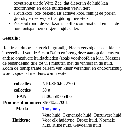
bevat zout uit de Witte Zee, dat dieper in de huid kan
doordringen en dode huidcellen verwijdert.
Houtskool, ook bekend als actieve kool, reinigt de poriën
grondig en verwijdert langdurig mee-eters.
Zeezout rondt de werkzame stoffencombinatie af en laat de
huid ontspannen en gereinigd achter.
Gebruik:
Reinig en droog het gezicht grondig. Neem vervolgens een kleine
hoeveelheid van de Steam Balm en breng deze aan op de neus en
andere onzuivere huidgebieden (zoals voorhoofd en kin). Masseer
de behandeling drie tot vijf minuten met de vingers in de huid.
Zodra de transparante balsem van kleur verandert en ondoorzichtig
wordt, spoel af met lauwwarm water.
collecties
NBI-SS04022700
collecties
30 g
EAN:
8806358505486
Producentnummer:
SS04022700L
Merk:
Tonymoly
Vette huid, Gemengde huid, Onzuivere huid,
Huidtype:
Voor elk huidtype, Droge huid, Normale
huid, Rijpe huid, Gevoelige huid