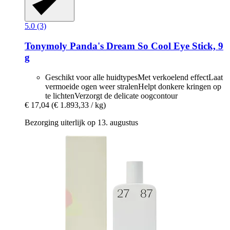
5.0 (3)
Tonymoly
Panda's Dream So Cool Eye Stick, 9
g
Geschikt voor alle huidtypesMet verkoelend effectLaat
vermoeide ogen weer stralenHelpt donkere kringen op
te lichtenVerzorgt de delicate oogcontour
€ 17,04
(€ 1.893,33 / kg)
Bezorging uiterlijk op 13. augustus