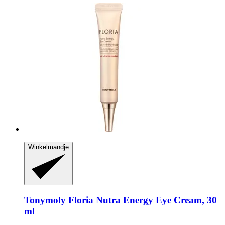
Winkelmandje
Tonymoly
Floria Nutra Energy Eye Cream, 30
ml