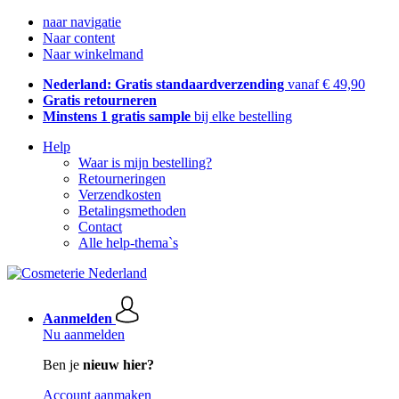
naar navigatie
Naar content
Naar winkelmand
Nederland: Gratis standaardverzending
vanaf € 49,90
Gratis retourneren
Minstens 1 gratis sample
bij elke bestelling
Help
Waar is mijn bestelling?
Retourneringen
Verzendkosten
Betalingsmethoden
Contact
Alle help-thema`s
Aanmelden
Nu aanmelden
Ben je
nieuw hier?
Account aanmaken