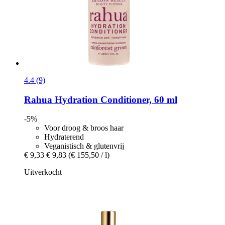
4.4 (9)
Rahua
Hydration Conditioner, 60 ml
-5%
Voor droog & broos haar
Hydraterend
Veganistisch & glutenvrij
€ 9,33
€ 9,83
(€ 155,50 / l)
Uitverkocht