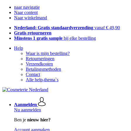
naar navigatie
Naar content
Naar winkelmand
Nederland: Gratis standaardverzending
vanaf € 49,90
Gratis retourneren
Minstens 1 gratis sample
bij elke bestelling
Help
Waar is mijn bestelling?
Retourneringen
Verzendkosten
Betalingsmethoden
Contact
Alle help-thema`s
Aanmelden
Nu aanmelden
Ben je
nieuw hier?
Account aanmaken