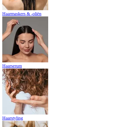
Haarmaskers & -oliën
Haarserum
Haarstyling