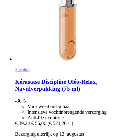
2 opties
Kérastase
Discipline Oléo-​Relax,
Navulverpakking (75 ml)
-30%
Voor weerbarstig haar
Intensieve vochtinbrengende verzorging
Anti-frizz controle
€ 39,24
€ 56,06
(€ 523,20 / l)
Bezorging uiterlijk op 13. augustus