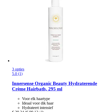
3 opties
5.0 (1)
Innersense Organic Beauty
Hydraterende
Crème Hairbath, 295 ml
Voor elk haartype
Ideaal voor dik haar
Hydrateert intensief